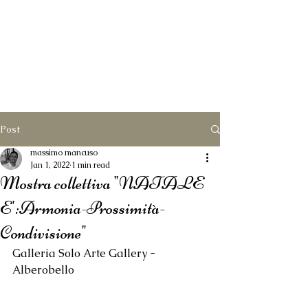
Post
massimo mancuso
Jan 1, 2022
1 min read
Mostra collettiva "NATALE
E':Armonia-Prossimità-
Condivisione"
Galleria Solo Arte Gallery - 
Alberobello 