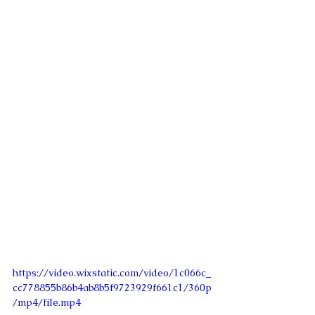
https://video.wixstatic.com/video/1c066c_
cc778855b86b4ab8b5f9723929f661c1/360p
/mp4/file.mp4