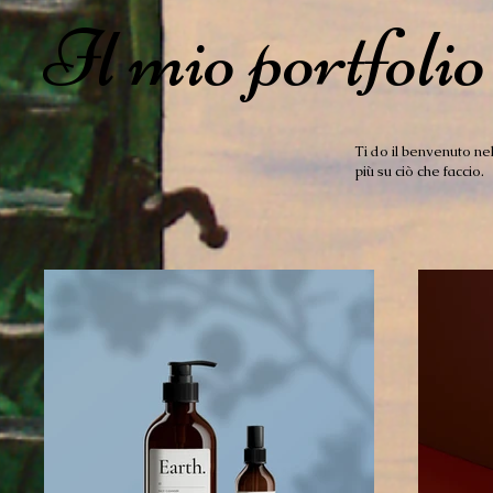
Il mio portfolio
Ti do il benvenuto nel
più su ciò che faccio.