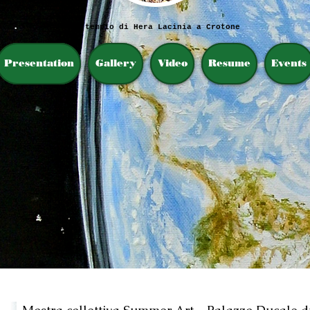
Il tempio di Hera Lacinia a Crotone
Presentation
Gallery
Video
Resume
Events